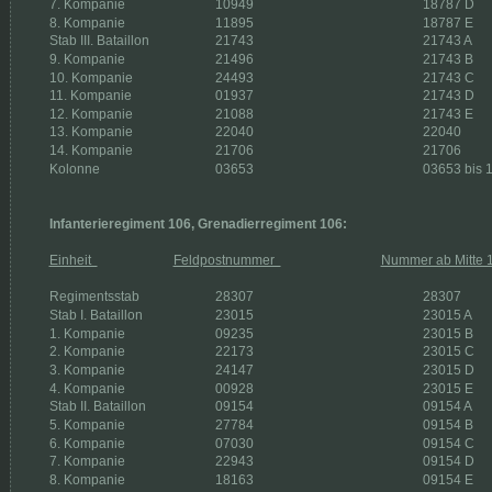
7. Kompanie 
10949 
18787 D
8. Kompanie 
11895 
18787 E
Stab III. Bataillon 
21743 
21743 A
9. Kompanie 
21496 
21743 B
10. Kompanie 
24493 
21743 C
11. Kompanie 
01937 
21743 D
12. Kompanie 
21088 
21743 E
13. Kompanie 
22040 
22040
14. Kompanie 
21706 
21706
Kolonne 
03653 
03653 bis 
Infanterieregiment 106, Grenadierregiment 106:
Einheit  
Feldpostnummer  
Nummer ab Mitte 
Regimentsstab 
28307 
28307
Stab I. Bataillon 
23015 
23015 A
1. Kompanie 
09235 
23015 B
2. Kompanie 
22173 
23015 C
3. Kompanie 
24147 
23015 D
4. Kompanie 
00928 
23015 E
Stab II. Bataillon 
09154 
09154 A
5. Kompanie 
27784 
09154 B
6. Kompanie 
07030 
09154 C
7. Kompanie 
22943 
09154 D
8. Kompanie 
18163 
09154 E