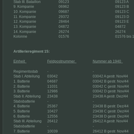
Stab III. Bataillon 
09123 
09123 A
9. Kompanie 
06962 
09123 B
10. Kompanie 
09687 
09123 C
11. Kompanie 
29372 
09123 D
12. Kompanie 
28464 
09123 E
13. Kompanie 
04872 
04872
14. Kompanie 
26274
26274
Kolonne 
01576 
01576 bis 
Artillerieregiment 15:
Einheit  
Feldpostnummer  
Nummer ab 1940  
Regimentsstab  
-  
-  
Stab I. Abteilung 
03042 
03042 A gestr. Nov/44 
1. Batterie 
04687 
03042 B gestr. Nov/44 
2. Batterie 
11031 
03042 C gestr. Nov/44 
3. Batterie 
12986 
03042 D gestr. Nov/44 
Stab II. Abteilung 
23438 
23438 A gestr. Dez/44 
Stabsbatterie 
- 
- 
4. Batterie 
25367 
23438 B gestr. Dez/44 
5. Batterie 
10427 
23438 C gestr. Dez/44 
6. Batterie 
12556 
23438 D gestr. Dez/44 
Stab III. Abteilung 
26412 
26412 A gestr. Nov/44 
Stabsbatterie 
- 
- 
7. Batterie 
10039 
26412 B gestr. Nov/44 