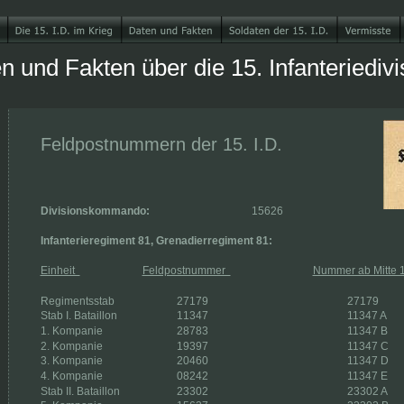
n und Fakten über die 15. Infanteriedivi
Feldpostnummern der 15. I.D.
Divisionskommando:
               15626
Infanterieregiment 81, Grenadierregiment 81:
Einheit  
Feldpostnummer  
Nummer ab Mitte 
Regimentsstab 
27179 
27179
Stab I. Bataillon 
11347 
11347 A
1. Kompanie 
28783 
11347 B
2. Kompanie 
19397 
11347 C
3. Kompanie 
20460 
11347 D
4. Kompanie 
08242 
11347 E
Stab II. Bataillon 
23302 
23302 A