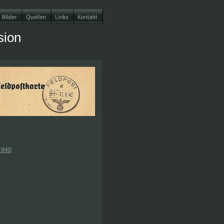
sion 
1940