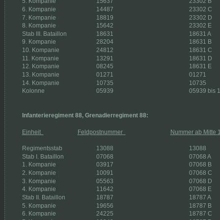
5. Kompanie 
15637 
23302 B
6. Kompanie 
14487 
23302 C
7. Kompanie 
18819 
23302 D
8. Kompanie 
15642 
23302 E
Stab III. Bataillon 
18631 
18631 A
9. Kompanie 
28204 
18631 B
10. Kompanie 
24812 
18631 C
11. Kompanie 
13291 
18631 D
12. Kompanie 
08245 
18631 E
13. Kompanie 
01271 
01271
14. Kompanie 
10735 
10735
Kolonne 
05939 
05939 bis 
Infanterieregiment 88, Grenadierregiment 88:
Einheit  
Feldpostnummer  
Nummer ab Mitte 
Regimentsstab 
13088 
13088
Stab I. Bataillon 
07068 
07068 A
1. Kompanie 
03917 
07068 B
2. Kompanie 
10091 
07068 C
3. Kompanie 
05563
07068 D
4. Kompanie 
11642 
07068 E
Stab II. Bataillon 
18787 
18787 A
5. Kompanie 
19656 
18787 B
6. Kompanie 
24225 
18787 C