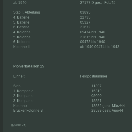
ab 1940 
27177 D gestr. Feb/45
Stab II. Abteilung 
03895
4. Batterie 
22735
5. Batterie 
05327
6. Batterie 
21672
4. Kolonne 
09474 bis 1940
5. Kolonne 
21815 bis 1940
6. Kolonne 
09473 bis 1940
Kolonne II 
ab 1940 09474 bis 1943
Pionierbataillon 15
Einheit  
Feldpostnummer
Stab 
11397
1. Kompanie 
16319
2. Kompanie 
05090
3. Kompanie 
15551
Kolonne 
13532 gestr. März/44
Brückenkolonne B 
28589 gestr. Aug/44
[
Q
uelle 26]